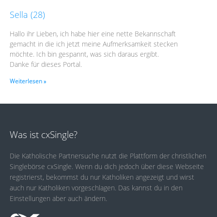
Sella (28)
Hallo ihr Lieben, ich habe hier eine nette Bekannschaft
gemacht in die ich jetzt meine Aufmerksamkeit stecken
möchte. Ich bin gespannt, was sich daraus ergibt.
Danke für dieses Portal.
Weiterlesen »
Was ist cxSingle?
Die Katholische Partnersuche nutzt die Plattform der christlichen
Singlebörse cxSingle. Wenn du dich jedoch über diese Webseite
registrierst, bekommst du nur Katholiken angezeigt und wirst
auch nur Katholiken vorgeschlagen. Das kannst du in den
Einstellungen aber auch ändern.