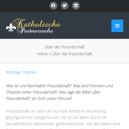
Zum
Inhalt
springen
Haup
Über die Freundschaft
Home
»
Über die Freundschaft
Wichtige Themen
Was ist und beinhaltet Freundschaft? Was sind Grenzen und
Chancen einer Freundschaft? Was sagt die Bibel über
Freundschaft? Ist Gott unser Freund?
Freundschaft ist mehr als nur eine förmliche Beziehung
gleichgesinnter Zeitgenossen. Sie ist vor allem durch ein
fassadenfreies Miteinander gekennzeichnet. Wir alle haben eine