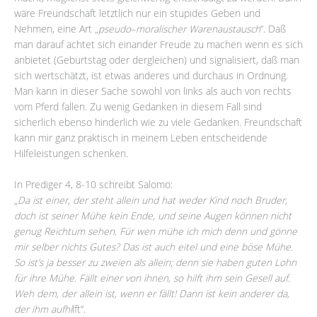
wäre Freundschaft letztlich nur ein stupides Geben und
Nehmen, eine Art „
pseudo
–
moralischer Warenaustausch
“. Daß
man darauf achtet sich einander Freude zu machen wenn es sich
anbietet (Geburtstag oder dergleichen) und signalisiert, daß man
sich wertschätzt, ist etwas anderes und durchaus in Ordnung.
Man kann in dieser Sache sowohl von links als auch von rechts
vom Pferd fallen. Zu wenig Gedanken in diesem Fall sind
sicherlich ebenso hinderlich wie zu viele Gedanken. Freundschaft
kann mir ganz praktisch in meinem Leben entscheidende
Hilfeleistungen schenken.
In Prediger 4, 8-10 schreibt Salomo:
„
Da ist einer, der steht allein und hat weder Kind noch Bruder,
doch ist seiner Mühe kein Ende, und seine Augen können nicht
genug Reichtum sehen. Für wen mühe ich mich denn und gönne
mir selber nichts Gutes? Das ist auch eitel und eine böse Mühe.
So ist’s ja besser zu zweien als allein; denn sie haben guten Lohn
für ihre Mühe. Fällt einer von ihnen, so hilft ihm sein Gesell auf.
Weh dem, der allein ist, wenn er fällt! Dann ist kein anderer da,
der ihm aufhi
lft“.