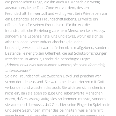
die persönlichen Dinge, die ihn auch als Mensch ein wenig
ausmachten, keine Tabu-Zone war vor dem, dessen
Freundschaft ihm wertvoll und wichtig war. Sein Privatleben war
ein Bestandteil seines Freundschaftslebens. Er wollte ein
offenes Buch für seinen Freund sein. Für ihn war die
freundschaftliche Beziehung zu einem Menschen kein Hobby,
sondern eine Lebenseinstellung und etwas, wofür es sich zu
arbeiten lohnt. Seine Individualrechte (die jeder
berechtigterweise hat) waren für ihn nicht maßgebend, sondern
Bestandeil einer großen Offenheit, die auf Schutzvorrichtungen
verzichtete. In Amos 3,3 steht die berechtigte Frage:
„Können etwa zwei miteinander wandern, sie seien denn einig
untereinander?“
So eine Freundschaft wie zwischen David und Jonathan war
schon der Idealzustand. Sie waren beide von Herzen mit Gott
verbunden und wussten das auch. Sie bildeten sich sicherlich
nicht ein, daß sie eben so gute und liebenswerte Menschen
waren, daß es zwangsläufig alles so kommen musste, sondern
sie waren sich bewusst, daß Gott hier seine Finger im Spiel hatte
und seine Segnungen immer das beinhalten, was einem hilft,
voran bringt und Gott ehrt. Sie waren für eine bestimmte Zeit