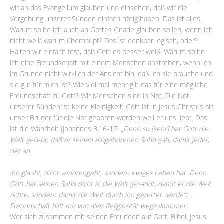
wir an das Evangelium glauben und einsehen, daß wir die
Vergebung unserer Sünden einfach nötig haben. Das ist alles.
Warum sollte ich auch an Gottes Gnade glauben sollen, wenn ich
nicht weiß warum überhaupt? Das ist denkbar logisch, oder?
Halten wir einfach fest, daß Gott es besser weiß! Warum sollte
ich eine Freundschaft mit einem Menschen anstreben, wenn ich
im Grunde nicht wirklich der Ansicht bin, daß ich sie brauche und
sie gut für mich ist? Wie viel mal mehr gilt das für eine mögliche
Freundschaft zu Gott? Wir Menschen sind in Not. Die Not
unserer Sünden ist keine Kleinigkeit. Gott ist in Jesus Christus als
unser Bruder für die Not geboren worden weil er uns liebt. Das
ist die Wahrheit (Johannes 3,16-17: „
Denn so [sehr] hat Gott die
Welt geliebt, daß er seinen eingeborenen Sohn gab, damit jeder,
der an
ihn glaubt, nicht verlorengeht, sondern ewiges Leben hat .Denn
Gott hat seinen Sohn nicht in die Welt gesandt, damit er die Welt
richte, sondern damit die Welt durch ihn gerettet werde“)
. .
Freundschaft hilft mir von aller Religiosität wegzukommen
Wer sich zusammen mit seinen Freunden auf Gott, Bibel, Jesus