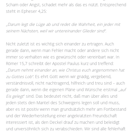
Scham oder Angst, schadet mehr als das es nützt. Entsprechend
steht in Epheser 4,25:
„
Darum legt die Lüge ab und redet die Wahrheit, ein jeder mit
seinem Nächsten, weil wir untereinander Glieder sind“
.
Nicht zuletzt ist es wichtig sich einander zu ertragen. Auch
gerade dann, wenn man Fehler macht oder andere sich nicht
immer so verhalten wie es gewünscht oder vereinbart war. In
Römer 15,7 schreibt der Apostel Paulus kurz und treffend:
„
Darum nehmt einander an, wie Christus euch angenommen hat
zu Gottes Lob“
. Es ehrt Gott wenn wir gnädig, vergebend,
verständnisvoll, nicht nachtragend, hilfreich und treu sind – auch
gerade dann, wenn die eigenen Pläne und Wünsche erstmal „
auf
Eis gelegt
“ sind. Das bedeutet nicht, daß man über alles und
jeden stets den Mantel des Schweigens legen soll und muss,
aber es ist positiv wenn man grundsätzlich mehr am Fortbestand
und der Wiederherstellung einer angekratzten Freundschaft
interessiert ist, als den Deckel drauf zu machen und beleidigt
und unversöhnlich sich zu verabschieden. Wir sind alle fehlerhaft