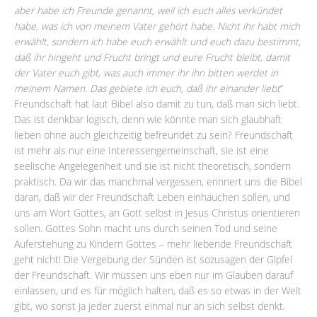
aber habe ich Freunde genannt, weil ich euch alles verkündet
habe, was ich von meinem Vater gehört habe. Nicht ihr habt mich
erwählt, sondern ich habe euch erwählt und euch dazu bestimmt,
daß ihr hingeht und Frucht bringt und eure Frucht bleibt, damit
der Vater euch gibt, was auch immer ihr ihn bitten werdet in
meinem Namen. Das gebiete ich euch, daß ihr einander liebt
“
Freundschaft hat laut Bibel also damit zu tun, daß man sich liebt.
Das ist denkbar logisch, denn wie könnte man sich glaubhaft
lieben ohne auch gleichzeitig befreundet zu sein? Freundschaft
ist mehr als nur eine Interessengemeinschaft, sie ist eine
seelische Angelegenheit und sie ist nicht theoretisch, sondern
praktisch. Da wir das manchmal vergessen, erinnert uns die Bibel
daran, daß wir der Freundschaft Leben einhauchen sollen, und
uns am Wort Gottes, an Gott selbst in Jesus Christus orientieren
sollen. Gottes Sohn macht uns durch seinen Tod und seine
Auferstehung zu Kindern Gottes – mehr liebende Freundschaft
geht nicht! Die Vergebung der Sünden ist sozusagen der Gipfel
der Freundschaft. Wir müssen uns eben nur im Glauben darauf
einlassen, und es für möglich halten, daß es so etwas in der Welt
gibt, wo sonst ja jeder zuerst einmal nur an sich selbst denkt.