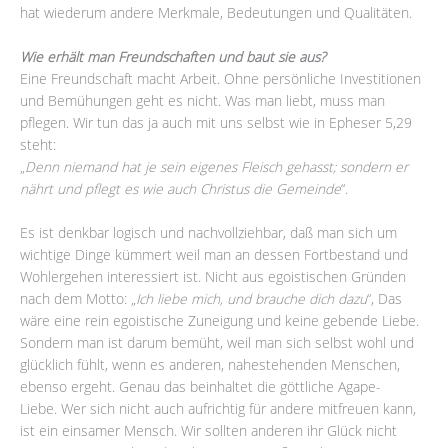
hat wiederum andere Merkmale, Bedeutungen und Qualitäten.
Wie erhält man Freundschaften und baut sie aus?
Eine Freundschaft macht Arbeit. Ohne persönliche Investitionen
und Bemühungen geht es nicht. Was man liebt, muss man
pflegen. Wir tun das ja auch mit uns selbst wie in Epheser 5,29
steht:
„
Denn niemand hat je sein eigenes Fleisch gehasst; sondern er
nährt und pflegt es wie auch Christus die Gemeinde
“.
Es ist denkbar logisch und nachvollziehbar, daß man sich um
wichtige Dinge kümmert weil man an dessen Fortbestand und
Wohlergehen interessiert ist. Nicht aus egoistischen Gründen
nach dem Motto: „
Ich liebe mich, und brauche dich dazu
“, Das
wäre eine rein egoistische Zuneigung und keine gebende Liebe.
Sondern man ist darum bemüht, weil man sich selbst wohl und
glücklich fühlt, wenn es anderen, nahestehenden Menschen,
ebenso ergeht. Genau das beinhaltet die göttliche Agape-
Liebe. Wer sich nicht auch aufrichtig für andere mitfreuen kann,
ist ein einsamer Mensch. Wir sollten anderen ihr Glück nicht