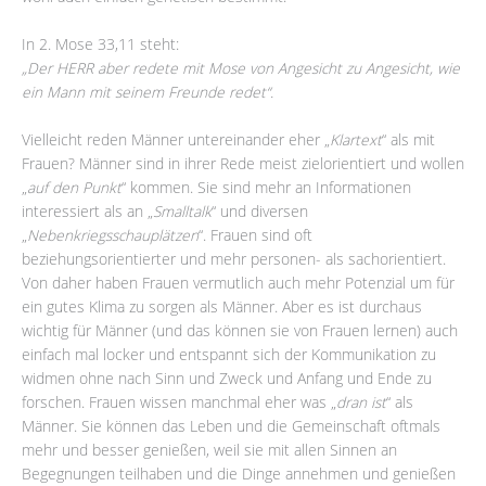
In 2. Mose 33,11 steht:
„Der HERR aber redete mit Mose von Angesicht zu Angesicht, wie
ein Mann mit seinem Freunde redet“.
Vielleicht reden Männer untereinander eher „
Klartext
“ als mit
Frauen? Männer sind in ihrer Rede meist zielorientiert und wollen
„
auf den Punkt
“ kommen. Sie sind mehr an Informationen
interessiert als an „
Smalltalk
“ und diversen
„
Nebenkriegsschauplätzen
“. Frauen sind oft
beziehungsorientierter und mehr personen- als sachorientiert.
Von daher haben Frauen vermutlich auch mehr Potenzial um für
ein gutes Klima zu sorgen als Männer. Aber es ist durchaus
wichtig für Männer (und das können sie von Frauen lernen) auch
einfach mal locker und entspannt sich der Kommunikation zu
widmen ohne nach Sinn und Zweck und Anfang und Ende zu
forschen. Frauen wissen manchmal eher was „
dran ist
“ als
Männer. Sie können das Leben und die Gemeinschaft oftmals
mehr und besser genießen, weil sie mit allen Sinnen an
Begegnungen teilhaben und die Dinge annehmen und genießen