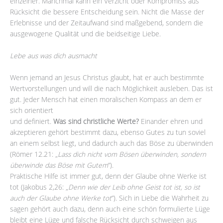
einzelner. Manchmal kann ein Verzicht oder Kompromiss aus
Rücksicht die bessere Entscheidung sein. Nicht die Masse der
Erlebnisse und der Zeitaufwand sind maßgebend, sondern die
ausgewogene Qualität und die beidseitige Liebe.
Lebe aus was dich ausmacht
Wenn jemand an Jesus Christus glaubt, hat er auch bestimmte
Wertvorstellungen und will die nach Möglichkeit ausleben. Das ist
gut. Jeder Mensch hat einen moralischen Kompass an dem er
sich orientiert
und definiert.
Was sind christliche Werte?
Einander ehren und
akzeptieren gehört bestimmt dazu, ebenso Gutes zu tun soviel
an einem selbst liegt, und dadurch auch das Böse zu überwinden
(Römer 12.21: „
Lass dich nicht vom Bösen überwinden, sondern
überwinde das Böse mit Gutem
“).
Praktische Hilfe ist immer gut, denn der Glaube ohne Werke ist
tot (Jakobus 2,26: „
Denn wie der Leib ohne Geist tot ist, so ist
auch der Glaube ohne Werke tot
“). Sich in Liebe die Wahrheit zu
sagen gehört auch dazu, denn auch eine schön formulierte Lüge
bleibt eine Lüge und falsche Rücksicht durch schweigen aus