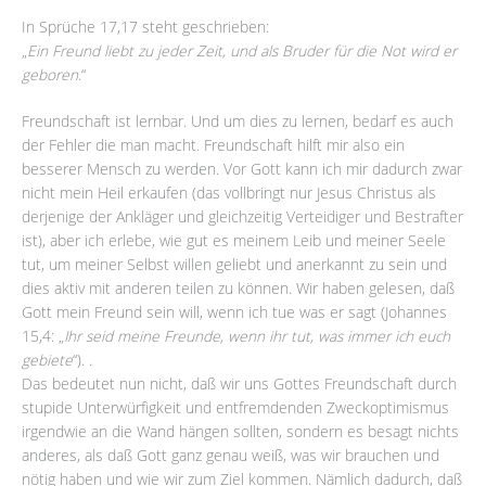
In Sprüche 17,17 steht geschrieben:
„
Ein Freund liebt zu jeder Zeit, und als Bruder für die Not wird er
geboren
.“
Freundschaft ist lernbar. Und um dies zu lernen, bedarf es auch
der Fehler die man macht. Freundschaft hilft mir also ein
besserer Mensch zu werden. Vor Gott kann ich mir dadurch zwar
nicht mein Heil erkaufen (das vollbringt nur Jesus Christus als
derjenige der Ankläger und gleichzeitig Verteidiger und Bestrafter
ist), aber ich erlebe, wie gut es meinem Leib und meiner Seele
tut, um meiner Selbst willen geliebt und anerkannt zu sein und
dies aktiv mit anderen teilen zu können. Wir haben gelesen, daß
Gott mein Freund sein will, wenn ich tue was er sagt (Johannes
15,4: „
Ihr seid meine Freunde, wenn ihr tut, was immer ich euch
gebiete
“). .
Das bedeutet nun nicht, daß wir uns Gottes Freundschaft durch
stupide Unterwürfigkeit und entfremdenden Zweckoptimismus
irgendwie an die Wand hängen sollten, sondern es besagt nichts
anderes, als daß Gott ganz genau weiß, was wir brauchen und
nötig haben und wie wir zum Ziel kommen. Nämlich dadurch, daß