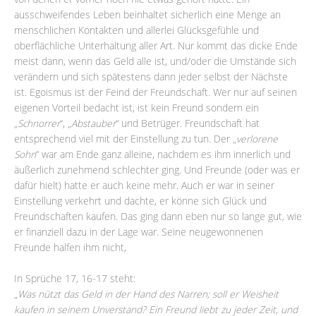
ausschweifendes Leben beinhaltet sicherlich eine Menge an
menschlichen Kontakten und allerlei Glücksgefühle und
oberflächliche Unterhaltung aller Art. Nur kommt das dicke Ende
meist dann, wenn das Geld alle ist, und/oder die Umstände sich
verändern und sich spätestens dann jeder selbst der Nächste
ist. Egoismus ist der Feind der Freundschaft. Wer nur auf seinen
eigenen Vorteil bedacht ist, ist kein Freund sondern ein
„
Schnorrer
“, „
Abstauber
“ und Betrüger. Freundschaft hat
entsprechend viel mit der Einstellung zu tun. Der „
verlorene
Sohn
“ war am Ende ganz alleine, nachdem es ihm innerlich und
äußerlich zunehmend schlechter ging. Und Freunde (oder was er
dafür hielt) hatte er auch keine mehr. Auch er war in seiner
Einstellung verkehrt und dachte, er könne sich Glück und
Freundschaften kaufen. Das ging dann eben nur so lange gut, wie
er finanziell dazu in der Lage war. Seine neugewonnenen
Freunde halfen ihm nicht,
In Sprüche 17, 16-17 steht:
„
Was nützt das Geld in der Hand des Narren; soll er Weisheit
kaufen in seinem Unverstand? Ein Freund liebt zu jeder Zeit, und