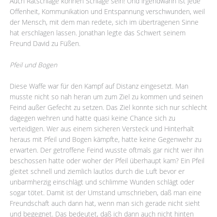
Auch Ratschläge können Schläge sein! Und irgendwann ist jede
Offenheit, Kommunikation und Entspannung verschwunden, weil
der Mensch, mit dem man redete, sich im übertragenen Sinne
hat erschlagen lassen. Jonathan legte das Schwert seinem
Freund David zu Füßen.
Pfeil und Bogen
Diese Waffe war für den Kampf auf Distanz eingesetzt. Man
musste nicht so nah heran um zum Ziel zu kommen und seinen
Feind außer Gefecht zu setzen. Das Ziel konnte sich nur schlecht
dagegen wehren und hatte quasi keine Chance sich zu
verteidigen. Wer aus einem sicheren Versteck und Hinterhalt
heraus mit Pfeil und Bogen kämpfte, hatte keine Gegenwehr zu
erwarten. Der getroffene Feind wusste oftmals gar nicht wer ihn
beschossen hatte oder woher der Pfeil überhaupt kam? Ein Pfeil
gleitet schnell und ziemlich lautlos durch die Luft bevor er
unbarmherzig einschlägt und schlimme Wunden schlägt oder
sogar tötet. Damit ist der Umstand umschrieben, daß man eine
Freundschaft auch dann hat, wenn man sich gerade nicht sieht
und begegnet. Das bedeutet, daß ich dann auch nicht hinten