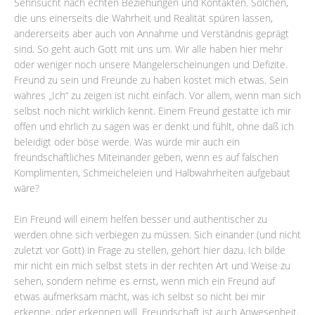
Sehnsucht nach echten Beziehungen und Kontakten. Solchen,
die uns einerseits die Wahrheit und Realität spüren lassen,
andererseits aber auch von Annahme und Verständnis geprägt
sind. So geht auch Gott mit uns um. Wir alle haben hier mehr
oder weniger noch unsere Mangelerscheinungen und Defizite.
Freund zu sein und Freunde zu haben kostet mich etwas. Sein
wahres „Ich“ zu zeigen ist nicht einfach. Vor allem, wenn man sich
selbst noch nicht wirklich kennt. Einem Freund gestatte ich mir
offen und ehrlich zu sagen was er denkt und fühlt, ohne daß ich
beleidigt oder böse werde. Was würde mir auch ein
freundschaftliches Miteinander geben, wenn es auf falschen
Komplimenten, Schmeicheleien und Halbwahrheiten aufgebaut
wäre?
Ein Freund will einem helfen besser und authentischer zu
werden ohne sich verbiegen zu müssen. Sich einander (und nicht
zuletzt vor Gott) in Frage zu stellen, gehört hier dazu. Ich bilde
mir nicht ein mich selbst stets in der rechten Art und Weise zu
sehen, sondern nehme es ernst, wenn mich ein Freund auf
etwas aufmerksam macht, was ich selbst so nicht bei mir
erkenne, oder erkennen will. Freundschaft ist auch Anwesenheit.