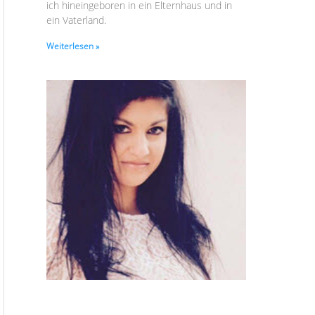
ich hineingeboren in ein Elternhaus und in
ein Vaterland.
Weiterlesen »