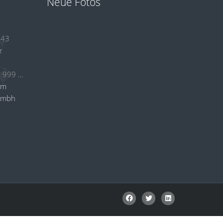
Neue Fotos
 43
r
+49 (0)2384 53 999 24
om
gmbh