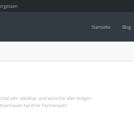
ergessen
Startseite
Blog
ortal sehr dankbar und wünsche allen ledigen
tvertrauen bei ihrer Partnerwahl.