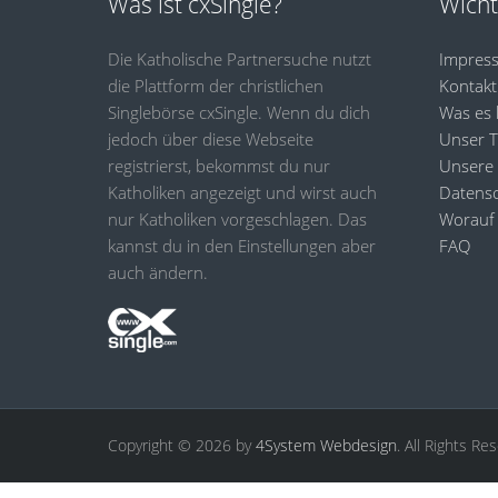
Was ist cxSingle?
Wicht
Die Katholische Partnersuche nutzt
Impres
die Plattform der christlichen
Kontakt
Singlebörse cxSingle. Wenn du dich
Was es 
jedoch über diese Webseite
Unser 
registrierst, bekommst du nur
Unsere
Katholiken angezeigt und wirst auch
Datensc
nur Katholiken vorgeschlagen. Das
Worauf 
kannst du in den Einstellungen aber
FAQ
auch ändern.
Copyright © 2026 by
4System Webdesign
. All Rights Re