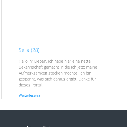
Sella (28)
Hallo ihr Lieben, ich habe hier eine nette
Bekannschaft gemacht in die ich jetzt meine
Aufmerksamkeit stecken möchte. Ich bin
gespannt, was sich daraus ergibt. Danke für
dieses Portal.
Weiterlesen »