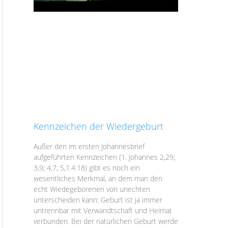
Kennzeichen der Wiedergeburt
Außer den im ersten Johannesbrief
aufgeführten Kennzeichen (1. Johannes 2,29;
3,9; 4,7; 5,1.4.18) gibt es noch ein
wesentliches Merkmal, an dem man den
echt Wiedegeborenen von unechten
unterscheiden kann: Geburt ist ja immer
untrennbar mit Verwandtschaft und Heimat
verbunden. Bei der natürlichen Geburt werde