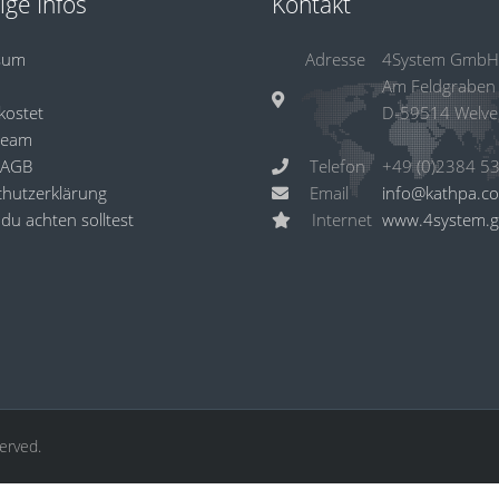
ige Infos
Kontakt
sum
Adresse
4System GmbH
Am Feldgraben
kostet
D-59514 Welve
Team
 AGB
Telefon
hutzerklärung
Email
info@kathpa.c
du achten solltest
Internet
www.4system.
served.