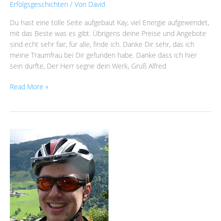
Erfolgsgeschichten
/ Von
David
Du hast eine tolle Seite aufgebaut Kay, viel Energie aufgewendet,
mit das Beste was es gibt. Übrigens deine Preise und Angebote
sind echt sehr fair, für alle, finde ich. Danke Dir sehr, das ich
meine Traumfrau bei Dir gefunden habe. Danke dass ich hier
sein durfte, Der Herr segne dein Werk, Gruß Alfred
Read More »
Marr85
(35)
schreibt