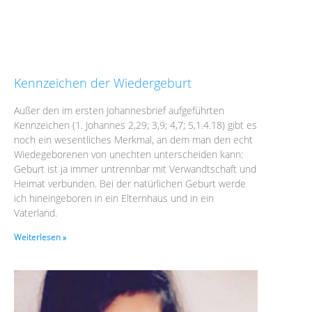
Kennzeichen der Wiedergeburt
Außer den im ersten Johannesbrief aufgeführten
Kennzeichen (1. Johannes 2,29; 3,9; 4,7; 5,1.4.18) gibt es
noch ein wesentliches Merkmal, an dem man den echt
Wiedegeborenen von unechten unterscheiden kann:
Geburt ist ja immer untrennbar mit Verwandtschaft und
Heimat verbunden. Bei der natürlichen Geburt werde
ich hineingeboren in ein Elternhaus und in ein
Vaterland.
Weiterlesen »