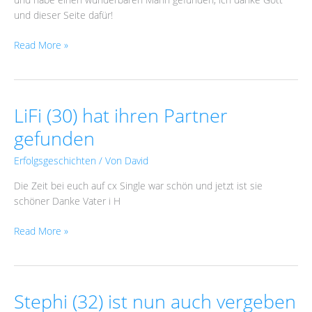
und dieser Seite dafür!
Read More »
LiFi (30) hat ihren Partner
LiFi
(30)
gefunden
hat
ihren
Erfolgsgeschichten
/ Von
David
Partner
Die Zeit bei euch auf cx Single war schön und jetzt ist sie
gefunden
schöner Danke Vater i H
Read More »
Stephi (32) ist nun auch vergeben
Stephi
(32)