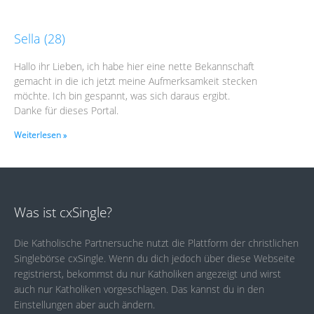
Sella (28)
Hallo ihr Lieben, ich habe hier eine nette Bekannschaft
gemacht in die ich jetzt meine Aufmerksamkeit stecken
möchte. Ich bin gespannt, was sich daraus ergibt.
Danke für dieses Portal.
Weiterlesen »
Was ist cxSingle?
Die Katholische Partnersuche nutzt die Plattform der christlichen
Singlebörse cxSingle. Wenn du dich jedoch über diese Webseite
registrierst, bekommst du nur Katholiken angezeigt und wirst
auch nur Katholiken vorgeschlagen. Das kannst du in den
Einstellungen aber auch ändern.