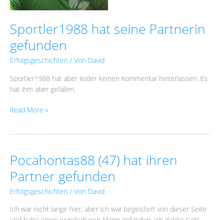
Sportler1988 hat seine Partnerin
gefunden
Erfolgsgeschichten
/ Von
David
Sportler1988 hat aber leider keinen Kommentar hinterlassen. Es
hat ihm aber gefallen.
Read More »
Pocahontas88 (47) hat ihren
Pocahontas88
(47)
Partner gefunden
hat
ihren
Erfolgsgeschichten
/ Von
David
Partner
Ich war nicht lange hier, aber ich war begeistert von dieser Seite
gefunden
und habe einen wunderbaren Mann gefunden, ich danke Gott