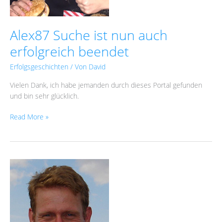
Alex87 Suche ist nun auch
erfolgreich beendet
Erfolgsgeschichten
/ Von
David
Vielen Dank, ich habe jemanden durch dieses Portal gefunden
und bin sehr glücklich.
Read More »
Joe68
ist
fündig
geworden