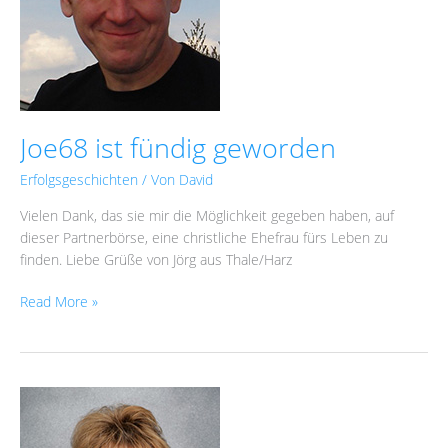
Joe68 ist fündig geworden
Erfolgsgeschichten
/ Von
David
Vielen Dank, das sie mir die Möglichkeit gegeben haben, auf
dieser Partnerbörse, eine christliche Ehefrau fürs Leben zu
finden. Liebe Grüße von Jörg aus Thale/Harz
Read More »
Birgit
alias
June77