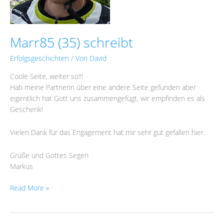
Marr85 (35) schreibt
Erfolgsgeschichten
/ Von
David
Coole Seite, weiter so!!!
Hab meine Partnerin über eine andere Seite gefunden aber
eigentlich hat Gott uns zusammengefügt, wir empfinden es als
Geschenk!
Vielen Dank für das Engagement hat mir sehr gut gefallen hier.
Grüße und Gottes Segen
Markus
Read More »