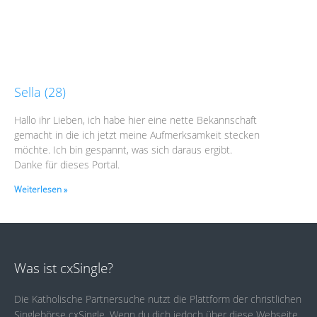
Sella (28)
Hallo ihr Lieben, ich habe hier eine nette Bekannschaft
gemacht in die ich jetzt meine Aufmerksamkeit stecken
möchte. Ich bin gespannt, was sich daraus ergibt.
Danke für dieses Portal.
Weiterlesen »
Was ist cxSingle?
Die Katholische Partnersuche nutzt die Plattform der christlichen
Singlebörse cxSingle. Wenn du dich jedoch über diese Webseite