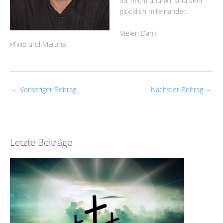
für mich) und wir sind sehr
glücklich miteinander.
Vielen Dank
Philip und Martina
←
Vorheriger Beitrag
Nächster Beitrag
→
Letzte Beiträge