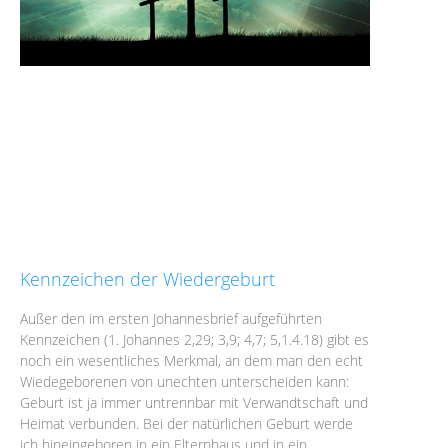
Kennzeichen der Wiedergeburt
Außer den im ersten Johannesbrief aufgeführten
Kennzeichen (1. Johannes 2,29; 3,9; 4,7; 5,1.4.18) gibt es
noch ein wesentliches Merkmal, an dem man den echt
Wiedegeborenen von unechten unterscheiden kann:
Geburt ist ja immer untrennbar mit Verwandtschaft und
Heimat verbunden. Bei der natürlichen Geburt werde
ich hineingeboren in ein Elternhaus und in ein