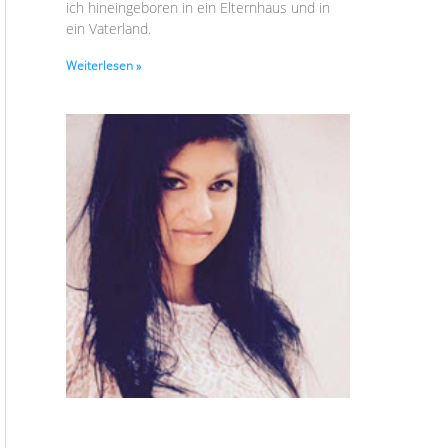
ich hineingeboren in ein Elternhaus und in
ein Vaterland.
Weiterlesen »