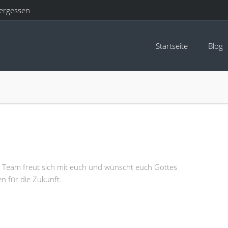
ergessen
Startseite
Blog
e Team freut sich mit euch und wünscht euch Gottes
n für die Zukunft.