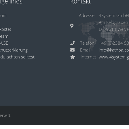
ige Infos
Kontakt
sum
Adresse
4System GmbH
Am Feldgraben
kostet
D-59514 Welve
Team
 AGB
Telefon
hutzerklärung
Email
info@kathpa.c
du achten solltest
Internet
www.4system.
served.