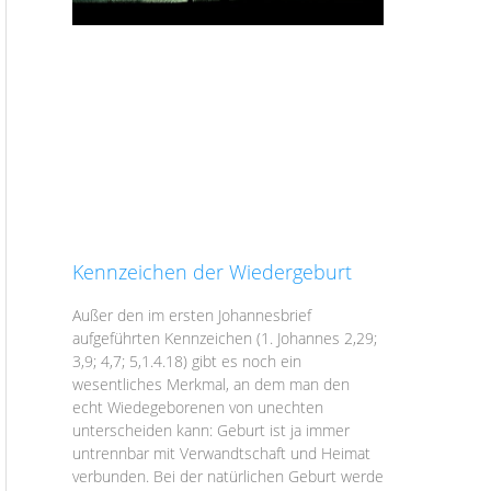
Kennzeichen der Wiedergeburt
Außer den im ersten Johannesbrief
aufgeführten Kennzeichen (1. Johannes 2,29;
3,9; 4,7; 5,1.4.18) gibt es noch ein
wesentliches Merkmal, an dem man den
echt Wiedegeborenen von unechten
unterscheiden kann: Geburt ist ja immer
untrennbar mit Verwandtschaft und Heimat
verbunden. Bei der natürlichen Geburt werde