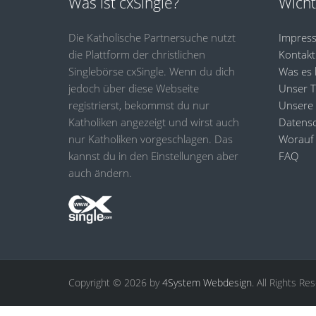
Was ist cxSingle?
Wicht
Die Katholische Partnersuche nutzt
Impres
die Plattform der christlichen
Kontakt
Singlebörse cxSingle. Wenn du dich
Was es 
jedoch über diese Webseite
Unser 
registrierst, bekommst du nur
Unsere
Katholiken angezeigt und wirst auch
Datensc
nur Katholiken vorgeschlagen. Das
Worauf 
kannst du in den Einstellungen aber
FAQ
auch ändern.
Copyright © 2026 by
4System Webdesign
. All Rights Re