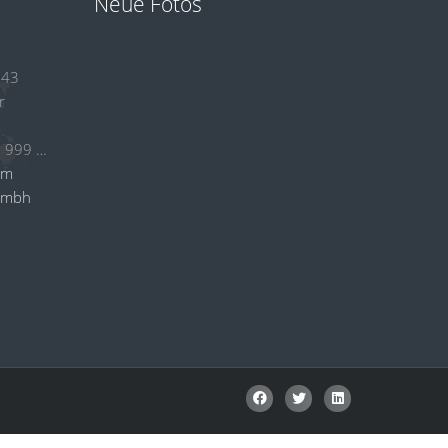
Neue Fotos
 43
r
+49 (0)2384 53 999 24
om
gmbh