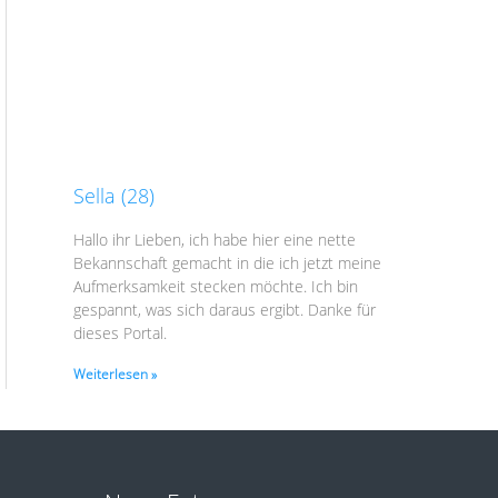
Sella (28)
Hallo ihr Lieben, ich habe hier eine nette
Bekannschaft gemacht in die ich jetzt meine
Aufmerksamkeit stecken möchte. Ich bin
gespannt, was sich daraus ergibt. Danke für
dieses Portal.
Weiterlesen »