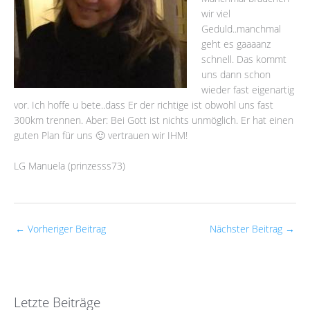
wir viel
Geduld..manchmal
geht es gaaaanz
schnell. Das kommt
uns dann schon
wieder fast eigenartig
vor. Ich hoffe u bete..dass Er der richtige ist obwohl uns fast
300km trennen. Aber: Bei Gott ist nichts unmöglich. Er hat einen
guten Plan für uns 🙂 vertrauen wir IHM!
LG Manuela (prinzesss73)
←
Vorheriger Beitrag
Nächster Beitrag
→
Letzte Beiträge