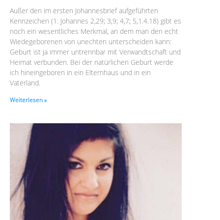
Außer den im ersten Johannesbrief aufgeführten
Kennzeichen (1. Johannes 2,29; 3,9; 4,7; 5,1.4.18) gibt es
noch ein wesentliches Merkmal, an dem man den echt
Wiedegeborenen von unechten unterscheiden kann:
Geburt ist ja immer untrennbar mit Verwandtschaft und
Heimat verbunden. Bei der natürlichen Geburt werde
ich hineingeboren in ein Elternhaus und in ein
Vaterland.
Weiterlesen »