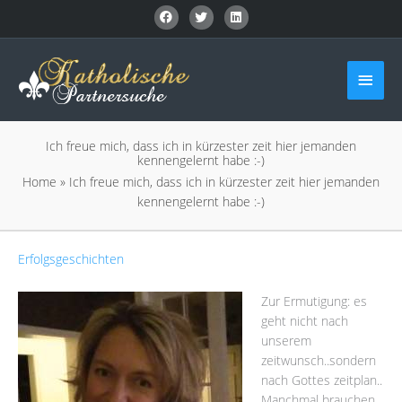
Zum
Inhalt
springen
Haup
Ich freue mich, dass ich in kürzester zeit hier jemanden
kennengelernt habe :-)
Home
»
Ich freue mich, dass ich in kürzester zeit hier jemanden
kennengelernt habe :-)
Erfolgsgeschichten
Zur Ermutigung: es
geht nicht nach
unserem
zeitwunsch..sondern
nach Gottes zeitplan..
Manchmal brauchen