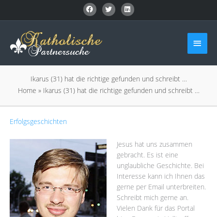
Zum
Inhalt
springen
Haup
Ikarus (31) hat die richtige gefunden und schreibt …
Home
»
Ikarus (31) hat die richtige gefunden und schreibt …
Erfolgsgeschichten
Jesus hat uns zusammen
gebracht. Es ist eine
unglaubliche Geschichte. Bei
Interesse kann ich Ihnen das
gerne per Email unterbreiten.
Schreibt mich gerne an.
Vielen Dank für das Portal