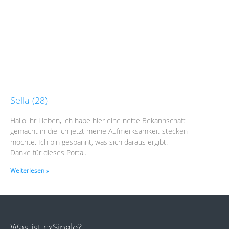
Sella (28)
Hallo ihr Lieben, ich habe hier eine nette Bekannschaft
gemacht in die ich jetzt meine Aufmerksamkeit stecken
möchte. Ich bin gespannt, was sich daraus ergibt.
Danke für dieses Portal.
Weiterlesen »
Was ist cxSingle?