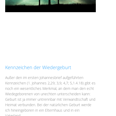
Kennzeichen der Wiedergeburt
Außer den im ersten Johannesbrief aufgeführten
Kennzeichen (1. Johannes 2,29; 3,9; 4,7; 5,1.4.18) gibt es
noch ein wesentliches Merkmal, an dem man den echt
Wiedegeborenen von unechten unterscheiden kann:
Geburt ist ja immer untrennbar mit Verwandtschaft und
Heimat verbunden. Bei der natürlichen Geburt werde
ich hineingeboren in ein Elternhaus und in ein
Vaterland.