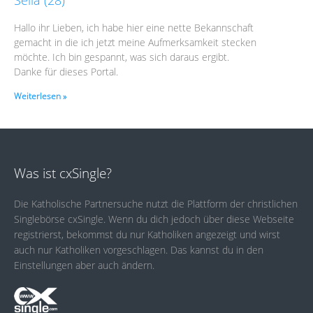
Hallo ihr Lieben, ich habe hier eine nette Bekannschaft
gemacht in die ich jetzt meine Aufmerksamkeit stecken
möchte. Ich bin gespannt, was sich daraus ergibt.
Danke für dieses Portal.
Weiterlesen »
Was ist cxSingle?
Die Katholische Partnersuche nutzt die Plattform der christlichen
Singlebörse cxSingle. Wenn du dich jedoch über diese Webseite
registrierst, bekommst du nur Katholiken angezeigt und wirst
auch nur Katholiken vorgeschlagen. Das kannst du in den
Einstellungen aber auch ändern.