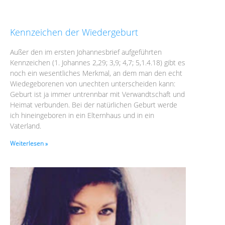
Kennzeichen der Wiedergeburt
Außer den im ersten Johannesbrief aufgeführten
Kennzeichen (1. Johannes 2,29; 3,9; 4,7; 5,1.4.18) gibt es
noch ein wesentliches Merkmal, an dem man den echt
Wiedegeborenen von unechten unterscheiden kann:
Geburt ist ja immer untrennbar mit Verwandtschaft und
Heimat verbunden. Bei der natürlichen Geburt werde
ich hineingeboren in ein Elternhaus und in ein
Vaterland.
Weiterlesen »