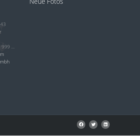
Neue Fotos
 43
r
+49 (0)2384 53 999 24
om
gmbh