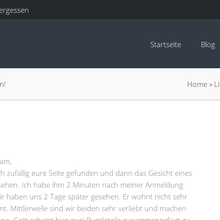
ergessen
Startseite
Blog
n!
Home
»
L
eam,
ch zufällig eure Seite gefunden und dann das Gesicht eines
gesehen. Ich habe ihm 2 Minuten nach meiner Anmeldung
r haben uns 2 Tage später gesehen. Er wohnt nicht sehr
nt. Mittlerweile sind wir beiden sehr verliebt und machen