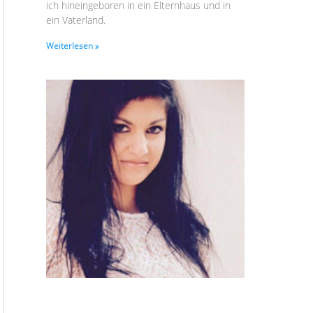
ich hineingeboren in ein Elternhaus und in
ein Vaterland.
Weiterlesen »