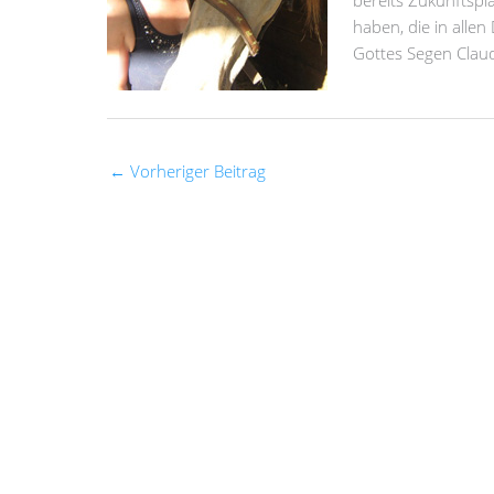
bereits Zukunftspl
haben, die in allen
Gottes Segen Clau
←
Vorheriger Beitrag