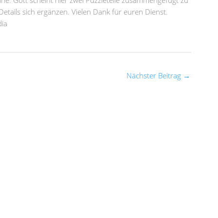
äne. Gott scheint hier zwei Puzzleteile zusammengefügt zu
 Details sich ergänzen. Vielen Dank für euren Dienst.
dia
Nächster Beitrag
→