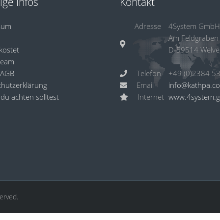
ige Infos
Kontakt
sum
Adresse
4System GmbH
Am Feldgraben
kostet
D-59514 Welve
Team
 AGB
Telefon
hutzerklärung
Email
info@kathpa.c
du achten solltest
Internet
www.4system.
served.