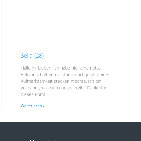
Sella (28)
Hallo ihr Lieben, ich habe hier eine nette
Bekannschaft gemacht in die ich jetzt meine
Aufmerksamkeit stecken möchte. Ich bin
gespannt, was sich daraus ergibt. Danke für
dieses Portal.
Weiterlesen »