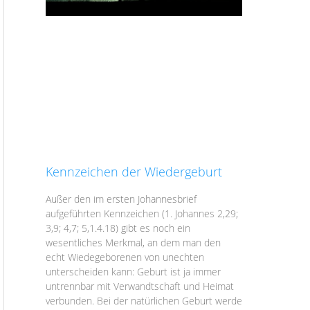
Kennzeichen der Wiedergeburt
Außer den im ersten Johannesbrief
aufgeführten Kennzeichen (1. Johannes 2,29;
3,9; 4,7; 5,1.4.18) gibt es noch ein
wesentliches Merkmal, an dem man den
echt Wiedegeborenen von unechten
unterscheiden kann: Geburt ist ja immer
untrennbar mit Verwandtschaft und Heimat
verbunden. Bei der natürlichen Geburt werde