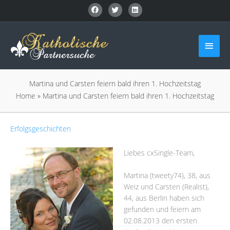
Zum
Inhalt
springen
Haup
Martina und Carsten feiern bald ihren 1. Hochzeitstag
Home
»
Martina und Carsten feiern bald ihren 1. Hochzeitstag
Erfolgsgeschichten
Liebes cxSingle-Team,
Martina (tweety74), 38, aus
Weiz und Carsten (Realist),
44, aus Berlin haben sich
gefunden und feiern am
02.08.2013 den ersten