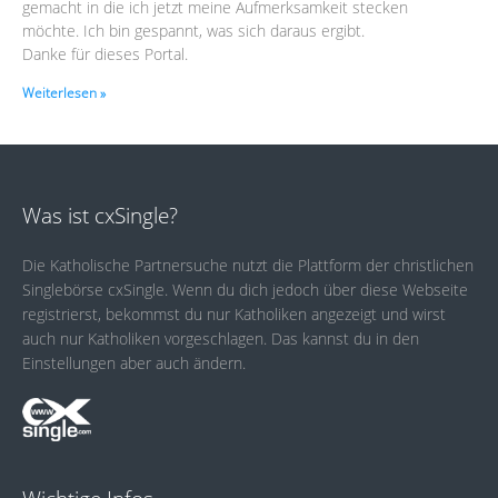
gemacht in die ich jetzt meine Aufmerksamkeit stecken
möchte. Ich bin gespannt, was sich daraus ergibt.
Danke für dieses Portal.
Weiterlesen »
Was ist cxSingle?
Die Katholische Partnersuche nutzt die Plattform der christlichen
Singlebörse cxSingle. Wenn du dich jedoch über diese Webseite
registrierst, bekommst du nur Katholiken angezeigt und wirst
auch nur Katholiken vorgeschlagen. Das kannst du in den
Einstellungen aber auch ändern.