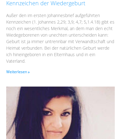
Kennzeichen der Wiedergeburt
Außer den im ersten Johannesbrief aufgeführten
Kennzeichen (1. Johannes 2,29; 3,9; 4,7; 5,1.4.18) gibt es
noch ein wesentliches Merkmal, an dem man den echt
Wiedegeborenen von unechten unterscheiden kann:
Geburt ist ja immer untrennbar mit Verwandtschaft und
Heimat verbunden. Bei der natürlichen Geburt werde
ich hineingeboren in ein Elternhaus und in ein
Vaterland.
Weiterlesen »