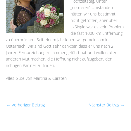
Hochzeitstag. Unter
„normalen“ Umständen
hätten wir uns bestimmt
nicht getroffen, aber über
cxSingle war es kein Problem,
die fast 1000 km Entfernung
zu überbrücken. Seit einem Jahr leben wir gemeinsam in
Österreich. Wir sind Gott sehr dankbar, dass er uns nach 2
Jahren Fernbeziehung zusammengeführt hat und wollen allen
anderen Mut machen, die Hoffnung nicht aufzugeben, den
richtigen Partner zu finden.
Alles Gute von Martina & Carsten
←
Vorheriger Beitrag
Nächster Beitrag
→