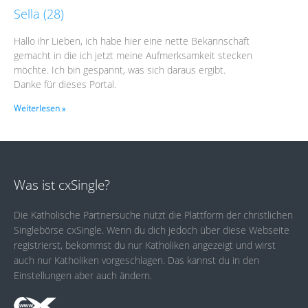
Sella (28)
Hallo ihr Lieben, ich habe hier eine nette Bekannschaft
gemacht in die ich jetzt meine Aufmerksamkeit stecken
möchte. Ich bin gespannt, was sich daraus ergibt.
Danke für dieses Portal.
Weiterlesen »
Was ist cxSingle?
Die Katholische Partnersuche nutzt die Plattform der christlichen
Singlebörse cxSingle. Wenn du dich jedoch über diese Webseite
registrierst, bekommst du nur Katholiken angezeigt und wirst
auch nur Katholiken vorgeschlagen. Das kannst du in den
Einstellungen aber auch ändern.