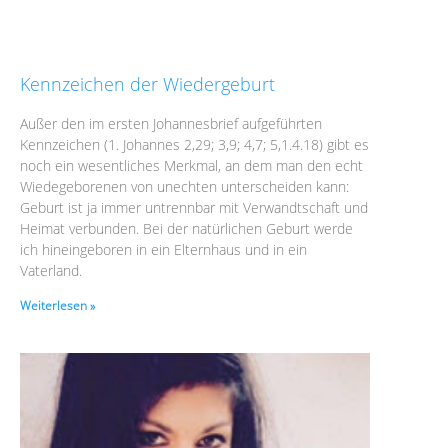
Kennzeichen der Wiedergeburt
Außer den im ersten Johannesbrief aufgeführten
Kennzeichen (1. Johannes 2,29; 3,9; 4,7; 5,1.4.18) gibt es
noch ein wesentliches Merkmal, an dem man den echt
Wiedegeborenen von unechten unterscheiden kann:
Geburt ist ja immer untrennbar mit Verwandtschaft und
Heimat verbunden. Bei der natürlichen Geburt werde
ich hineingeboren in ein Elternhaus und in ein
Vaterland.
Weiterlesen »