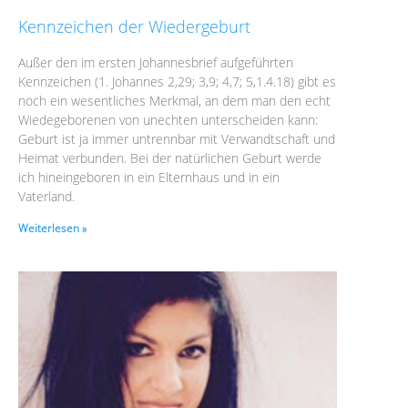
Kennzeichen der Wiedergeburt
Außer den im ersten Johannesbrief aufgeführten
Kennzeichen (1. Johannes 2,29; 3,9; 4,7; 5,1.4.18) gibt es
noch ein wesentliches Merkmal, an dem man den echt
Wiedegeborenen von unechten unterscheiden kann:
Geburt ist ja immer untrennbar mit Verwandtschaft und
Heimat verbunden. Bei der natürlichen Geburt werde
ich hineingeboren in ein Elternhaus und in ein
Vaterland.
Weiterlesen »