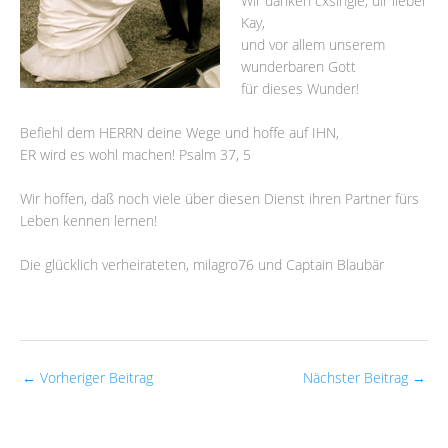
Wir danken cxsingle, dir lieber
Kay,
und vor allem unserem
wunderbaren Gott
für dieses Wunder!
Befiehl dem HERRN deine Wege und hoffe auf IHN,
ER wird es wohl machen! Psalm 37, 5
Wir hoffen, daß noch viele über diesen Dienst ihren Partner fürs
Leben kennen lernen!
Die glücklich verheirateten, milagro76 und Captain Blaubär
←
Vorheriger Beitrag
Nächster Beitrag
→