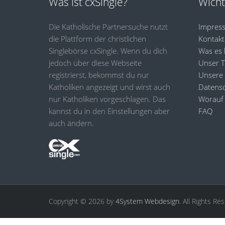
Was ist cxSingle?
Wicht
Die Katholische Partnersuche nutzt
Impres
die Plattform der christlichen
Kontakt
Singlebörse cxSingle. Wenn du dich
Was es 
jedoch über diese Webseite
Unser 
registrierst, bekommst du nur
Unsere
Katholiken angezeigt und wirst auch
Datensc
nur Katholiken vorgeschlagen. Das
Worauf 
kannst du in den Einstellungen aber
FAQ
auch ändern.
Copyright © 2026 by
4System Webdesign
. All Rights Re