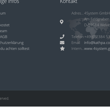
ige Infos
Kontakt
sum
Adresse
4System GmbH
Am Feldgraben
kostet
D-59514 Welve
Team
 AGB
Telefon
hutzerklärung
Email
info@kathpa.c
du achten solltest
Internet
www.4system.
served.