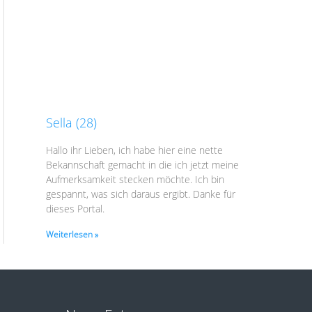
Sella (28)
Hallo ihr Lieben, ich habe hier eine nette
Bekannschaft gemacht in die ich jetzt meine
Aufmerksamkeit stecken möchte. Ich bin
gespannt, was sich daraus ergibt. Danke für
dieses Portal.
Weiterlesen »