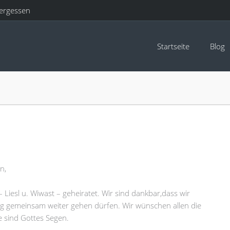
ergessen
Startseite
Blog
n,
– Liesl u. Wiwast – geheiratet. Wir sind dankbar,dass wir
 gemeinsam weiter gehen dürfen. Wir wünschen allen die
 sind Gottes Segen.