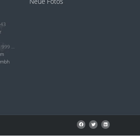
Neue Fotos
 43
r
+49 (0)2384 53 999 24
om
gmbh