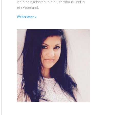
ich hineingeboren in ein Elternhaus und in
ein Vaterland.
Weiterlesen »