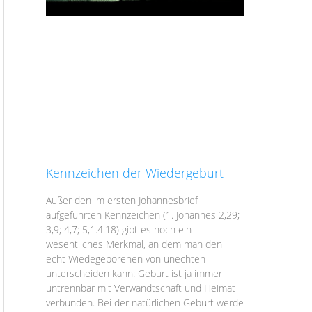
Kennzeichen der Wiedergeburt
Außer den im ersten Johannesbrief
aufgeführten Kennzeichen (1. Johannes 2,29;
3,9; 4,7; 5,1.4.18) gibt es noch ein
wesentliches Merkmal, an dem man den
echt Wiedegeborenen von unechten
unterscheiden kann: Geburt ist ja immer
untrennbar mit Verwandtschaft und Heimat
verbunden. Bei der natürlichen Geburt werde