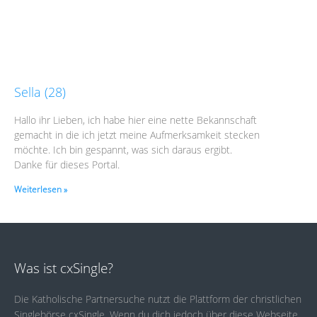
Sella (28)
Hallo ihr Lieben, ich habe hier eine nette Bekannschaft
gemacht in die ich jetzt meine Aufmerksamkeit stecken
möchte. Ich bin gespannt, was sich daraus ergibt.
Danke für dieses Portal.
Weiterlesen »
Was ist cxSingle?
Die Katholische Partnersuche nutzt die Plattform der christlichen
Singlebörse cxSingle. Wenn du dich jedoch über diese Webseite