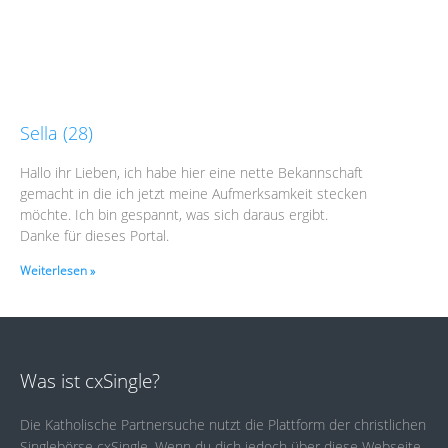
Sella (28)
Hallo ihr Lieben, ich habe hier eine nette Bekannschaft
gemacht in die ich jetzt meine Aufmerksamkeit stecken
möchte. Ich bin gespannt, was sich daraus ergibt.
Danke für dieses Portal.
Weiterlesen »
Was ist cxSingle?
Die Katholische Partnersuche nutzt die Plattform der christlichen
Singlebörse cxSingle. Wenn du dich jedoch über diese Webseite