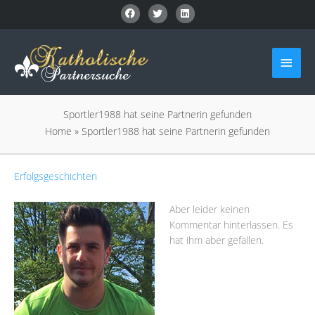
Zum
Inhalt
springen
Haup
Sportler1988 hat seine Partnerin gefunden
Home
»
Sportler1988 hat seine Partnerin gefunden
Erfolgsgeschichten
Aber leider keinen
Kommentar hinterlassen. Es
hat ihm aber gefallen.