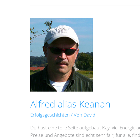
Alfred
alias
Keanan
Alfred alias Keanan
Erfolgsgeschichten
/ Von
David
Du hast eine tolle Seite aufgebaut Kay, viel Energie
Preise und Angebote sind echt sehr fair, für alle, fi