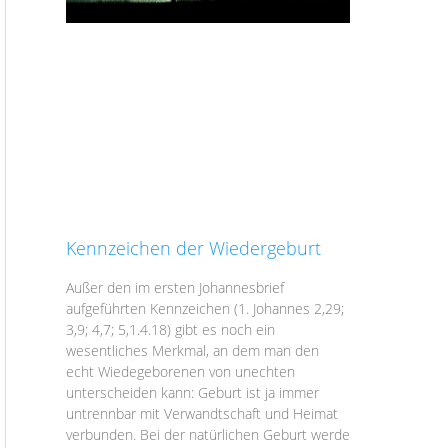
Kennzeichen der Wiedergeburt
Außer den im ersten Johannesbrief
aufgeführten Kennzeichen (1. Johannes 2,29;
3,9; 4,7; 5,1.4.18) gibt es noch ein
wesentliches Merkmal, an dem man den
echt Wiedegeborenen von unechten
unterscheiden kann: Geburt ist ja immer
untrennbar mit Verwandtschaft und Heimat
verbunden. Bei der natürlichen Geburt werde