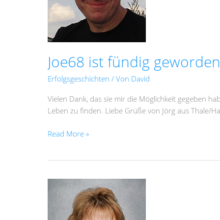
Joe68 ist fündig geworde
Erfolgsgeschichten
/ Von
David
Vielen Dank, das sie mir die Möglichkeit gegeben hab
Leben zu finden. Liebe Grüße von Jörg aus Thale/Ha
Read More »
Birgit
alias
June77
hat