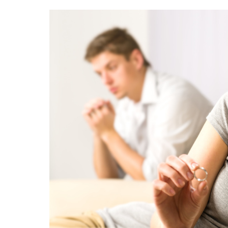
Scheidung
und
Wiederheirat