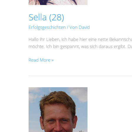
Sella (28)
Erfolgsgeschichten
/ Von
David
Hallo ihr Lieben, ich habe hier eine nette Bekannsch
möchte. Ich bin gespannt, was sich daraus ergibt. Da
Read More »
Joe68
ist
fündig
geworden