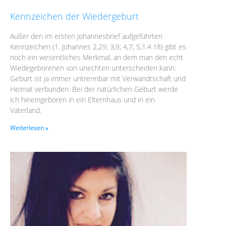
Kennzeichen der Wiedergeburt
Außer den im ersten Johannesbrief aufgeführten
Kennzeichen (1. Johannes 2,29; 3,9; 4,7; 5,1.4.18) gibt es
noch ein wesentliches Merkmal, an dem man den echt
Wiedegeborenen von unechten unterscheiden kann:
Geburt ist ja immer untrennbar mit Verwandtschaft und
Heimat verbunden. Bei der natürlichen Geburt werde
ich hineingeboren in ein Elternhaus und in ein
Vaterland.
Weiterlesen »