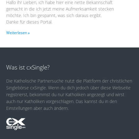
Hallo ihr Lieben, ich habe hier eine nette Bekannschaft
gemacht in die ich jetzt meine Aufmerksamkeit stecken
möchte. Ich bin gespannt, was sich daraus ergibt.
Danke für dieses Portal.
Weiterlesen »
Was ist cxSingle?
Die Katholische Partnersuche nutzt die Plattform der christlichen
Singlebörse cxSingle. Wenn du dich jedoch über diese Webseite
registrierst, bekommst du nur Katholiken angezeigt und wirst
auch nur Katholiken vorgeschlagen. Das kannst du in den
Einstellungen aber auch ändern.