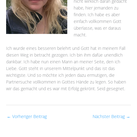
nicht wirklich daran gedacht
habe, hier jemanden zu
finden. Ich habe es aber
einfach vollkommen Gott
überlasse, was er daraus
macht.
Ich wurde eines besseren belehrt und Gott hat in meinem Fall
diesen Weg in betracht gezogen. Ich bin ihm dafüe unendlich
dankbar. Ich habe nun einen Mann an meiner Seite, den ich
Liebe. Gott steht in unserem Mittelpunkt und das ist das
wichtigste. Und so möchte ich jeden dazu ermutigen, die
Partnersuche vollkommen in Gottes Hände zu legen. So haben
wir das gemacht und es war mit Erfolg gekrönt. Seid gesegnet.
←
Vorheriger Beitrag
Nächster Beitrag
→