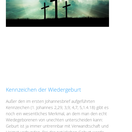
Kennzeichen der Wiedergeburt
Außer den im ersten Johannesbrief aufgeführten
Kennzeichen (1. Johannes 2,29; 3,9; 4,7; 5,1.4.18) gibt es
noch ein wesentliches Merkmal, an dem man den echt
Wiedegeborenen von unechten unterscheiden kann:
Geburt ist ja immer untrennbar mit Verwandtschaft und