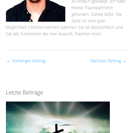
es endlich geklappt. Ich habe
meine Traumpartnerin
gefunden. Danke dafür. Die
Seite ist eine gute
Möglichkeit Christen kennen zulernen. Sie ist übersichtlich und
hat alle Funktionen die man braucht. Daumen hoch.
←
Vorheriger Beitrag
Nächster Beitrag
→
Letzte Beiträge