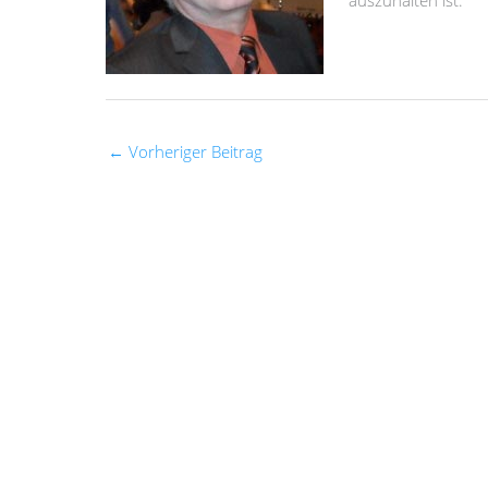
auszuhalten ist.
←
Vorheriger Beitrag