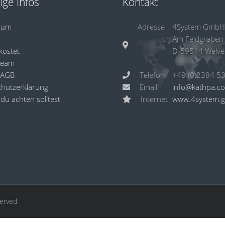
ige Infos
Kontakt
sum
Adresse
4System GmbH
Am Feldgraben
kostet
D-59514 Welve
Team
 AGB
Telefon
hutzerklärung
Email
info@kathpa.c
du achten solltest
Internet
www.4system.
served.