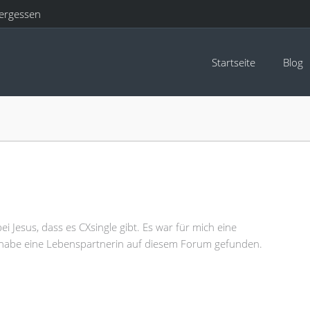
ergessen
Startseite
Blog
i Jesus, dass es CXsingle gibt. Es war für mich eine
habe eine Lebenspartnerin auf diesem Forum gefunden.