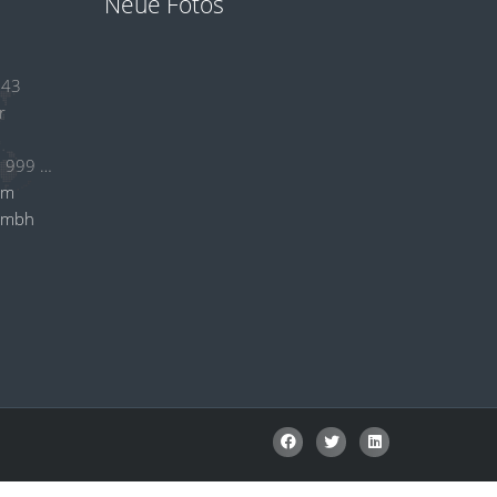
Neue Fotos
 43
r
+49 (0)2384 53 999 24
om
gmbh