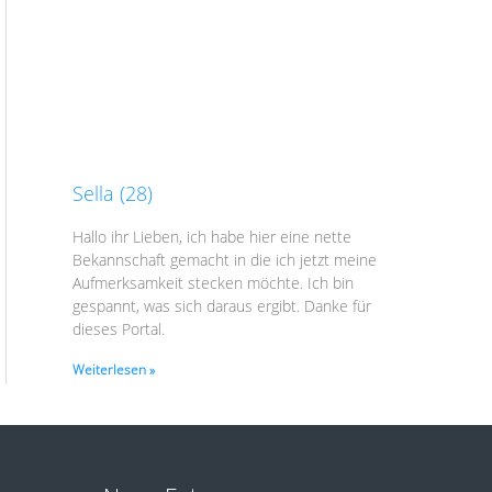
Sella (28)
Hallo ihr Lieben, ich habe hier eine nette
Bekannschaft gemacht in die ich jetzt meine
Aufmerksamkeit stecken möchte. Ich bin
gespannt, was sich daraus ergibt. Danke für
dieses Portal.
Weiterlesen »