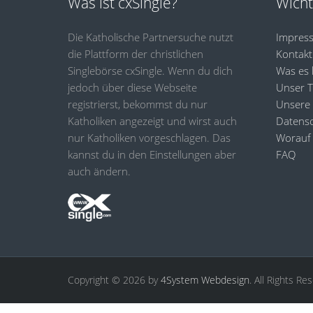
Was ist cxSingle?
Wicht
Die Katholische Partnersuche nutzt
Impres
die Plattform der christlichen
Kontakt
Singlebörse cxSingle. Wenn du dich
Was es 
jedoch über diese Webseite
Unser 
registrierst, bekommst du nur
Unsere
Katholiken angezeigt und wirst auch
Datensc
nur Katholiken vorgeschlagen. Das
Worauf 
kannst du in den Einstellungen aber
FAQ
auch ändern.
Copyright © 2026 by
4System Webdesign
. All Rights Re