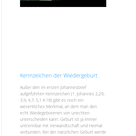
Kennzeichen der Wiedergeburt
Außer den im ersten Johannesbrief
aufgeführten Kennzeichen (1. Johannes 2,29;
3,9; 4,7; 5,1.4.18) gibt es noch ein
wesentliches Merkmal, an dem man den
echt Wiedegeborenen von unechten
unterscheiden kann: Geburt ist ja immer
untrennbar mit Verwandtschaft und Heimat
verbunden. Bei der natürlichen Geburt werde