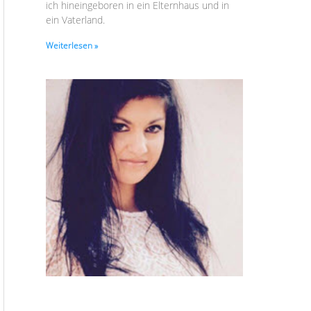
ich hineingeboren in ein Elternhaus und in
ein Vaterland.
Weiterlesen »