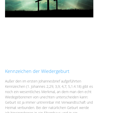
Kennzeichen der Wiedergeburt
Außer den im ersten Johannesbrief aufgeführten
Kennzeichen (1. Johannes 2,29; 3,9; 4,7; 5,1.4.18) gibt es
noch ein wesentliches Merkmal, an dem man den echt
Wiedegeborenen von unechten unterscheiden kann:
Geburt ist ja immer untrennbar mit Verwandtschaft und
Heimat verbunden. Bei der natürlichen Geburt werde
ich hineingeboren in ein Elternhaus und in ein