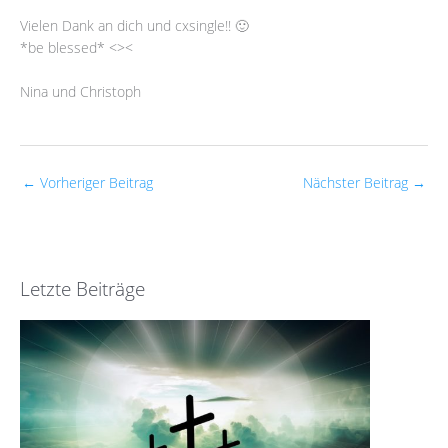
Vielen Dank an dich und cxsingle!! 🙂
*be blessed* <><
Nina und Christoph
←
Vorheriger Beitrag
Nächster Beitrag
→
Letzte Beiträge