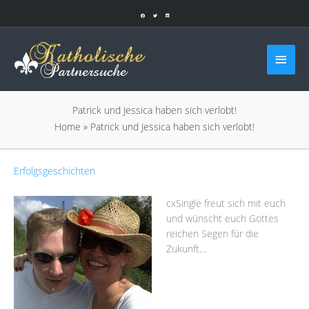
Zum
Inhalt
springen
Haup
Patrick und Jessica haben sich verlobt!
Home
»
Patrick und Jessica haben sich verlobt!
Erfolgsgeschichten
cxSingle freut sich mit euch
und wünscht euch Gottes
reichen Segen für die
Zukunft…