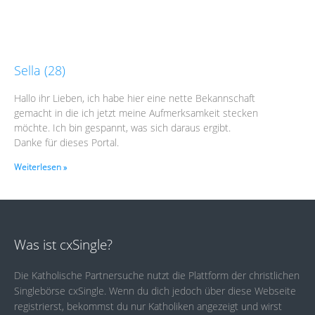
Sella (28)
Hallo ihr Lieben, ich habe hier eine nette Bekannschaft
gemacht in die ich jetzt meine Aufmerksamkeit stecken
möchte. Ich bin gespannt, was sich daraus ergibt.
Danke für dieses Portal.
Weiterlesen »
Was ist cxSingle?
Die Katholische Partnersuche nutzt die Plattform der christlichen
Singlebörse cxSingle. Wenn du dich jedoch über diese Webseite
registrierst, bekommst du nur Katholiken angezeigt und wirst